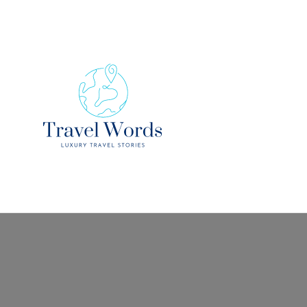
Luxury Travel Stories
Travel Words