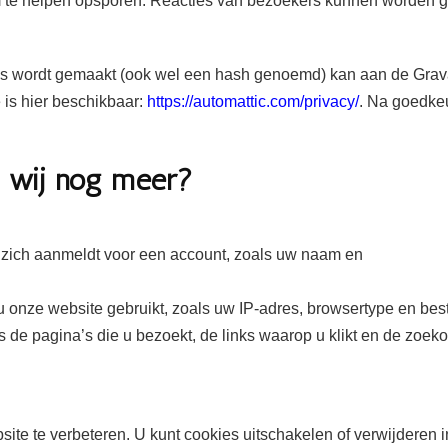
m te helpen opsporen. Reacties van bezoekers kunnen worden 
s wordt gemaakt (ook wel een hash genoemd) kan aan de Gravat
 is hier beschikbaar:
https://automattic.com/privacy/
. Na goedke
n wij nog meer?
 u zich aanmeldt voor een account, zoals uw naam en
 u onze website gebruikt, zoals uw IP-adres, browsertype en be
s de pagina’s die u bezoekt, de links waarop u klikt en de zoeko
te te verbeteren. U kunt cookies uitschakelen of verwijderen i