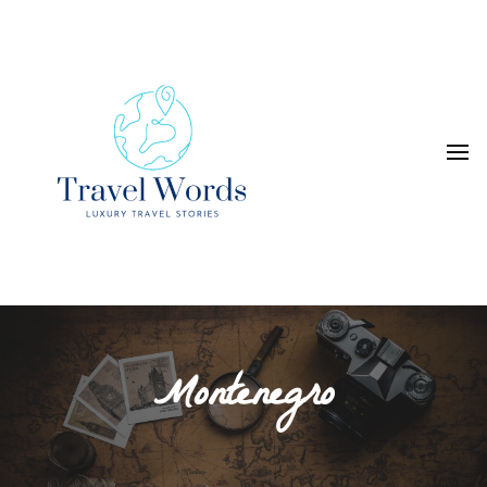
Luxury Travel Stories
Travel Words
Montenegro