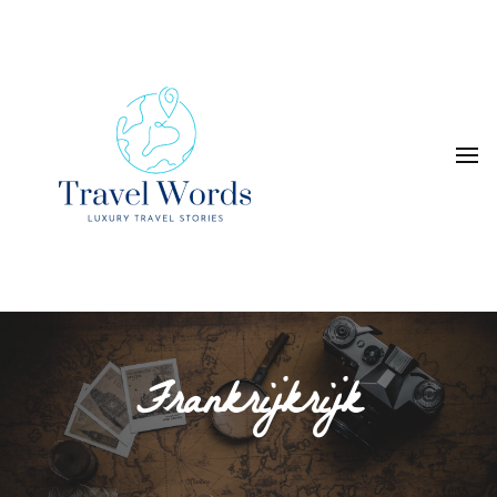
Luxury Travel Stories
Travel Words
Frankrijkrijk