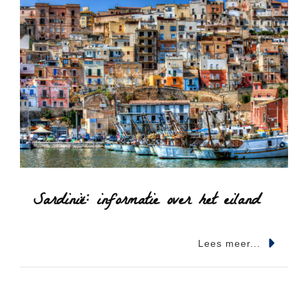
i
o
n
Sardinië: informatie over het eiland
Lees meer...