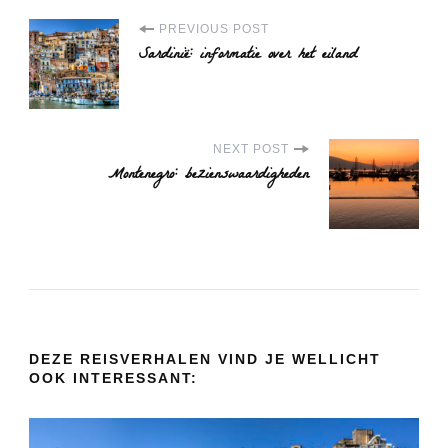
P
PREVIOUS POST
Sardinië: informatie over het eiland
o
s
t
NEXT POST
Montenegro: bezienswaardigheden
N
a
v
i
g
DEZE REISVERHALEN VIND JE WELLICHT
a
OOK INTERESSANT:
t