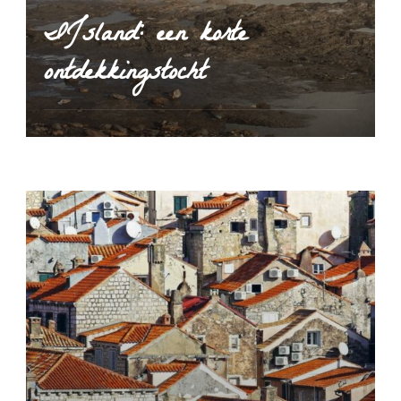
IJsland: een korte
ontdekkingstocht